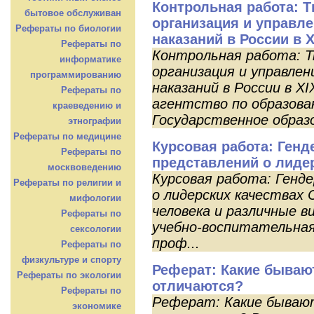
Контрольная работа: Т
бытовое обслуживан
организация и управл
Рефераты по биологии
наказаний в России в X
Рефераты по
Контрольная работа: Т
информатике
организация и управле
программированию
наказаний в России в X
Рефераты по
агентство по образова
краеведению и
Государственное образо
этнографии
Рефераты по медицине
Курсовая работа: Генд
Рефераты по
представлений о лидер
москвоведению
Курсовая работа: Генд
Рефераты по религии и
о лидерских качествах 
мифологии
человека и различные в
Рефераты по
учебно-воспитательная
сексологии
проф...
Рефераты по
физкультуре и спорту
Реферат: Какие бываю
Рефераты по экологии
отличаются?
Рефераты по
Реферат: Какие бывают
экономике