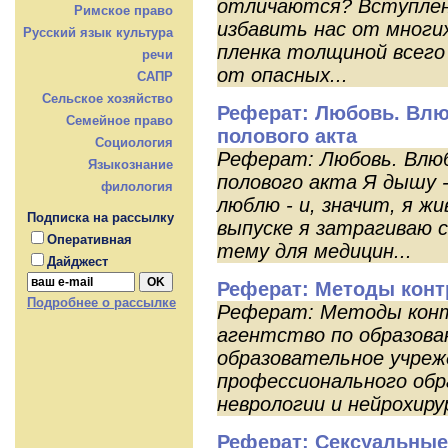
отличаются? Вступлен
Римское право
избавить нас от многих
Русский язык культура
пленка толщиной всего
речи
от опасных...
САПР
Сельское хозяйство
Реферат: Любовь. Влю
Семейное право
полового акта
Социология
Реферат: Любовь. Влю
Языкознание
полового акта Я дышу -
филология
люблю - и, значит, я ж
Подписка на рассылку
выпуске я затрагиваю 
Оперативная
тему для медицин...
Дайджест
Реферат: Методы конт
Подробнее о рассылке
Реферат: Методы конт
агентство по образова
образовательное учре
профессионального обр
неврологии и нейрохиру
Реферат: Сексуальные