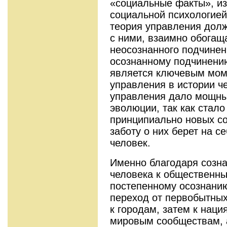
«социальные факты», и
социальной психологией
теория управления долж
с ними, взаимно обогаща
неосознанного подчинен
осознанному подчинени
является ключевым мом
управления в истории ч
управления дало мощны
эволюции, так как стал
принципиально новых со
заботу о них берет на с
человек.
Именно благодаря созн
человека к общественн
постепенному осознани
переход от первобытных
к городам, затем к наци
мировым сообществам, 