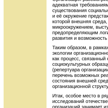
адекватная требования
существования социаль
и её окружение предстаю
которой внешняя среда,
микроокружением, выст
предопределяющим логи
развития и возможность
Таким образом, в рамка
экологии организационн
как процесс, связанный
социокультурных образц
(репертуара организаци
перечень возможных ре
состояния внешней сред
организационной структу
Итак, особое место в р
исследований отечестве
организаций занимает и