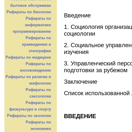
бытовое обслуживан
Рефераты по биологии
Введение
Рефераты по
информатике
1. Социология организа
программированию
социологии
Рефераты по
2. Социальное управлен
краеведению и
изучения
этнографии
Рефераты по медицине
3. Управленческий перс
Рефераты по
подготовки за рубежом
москвоведению
Рефераты по религии и
Заключение
мифологии
Рефераты по
Список использованной
сексологии
Рефераты по
физкультуре и спорту
ВВЕДЕНИЕ
Рефераты по экологии
Рефераты по
экономике