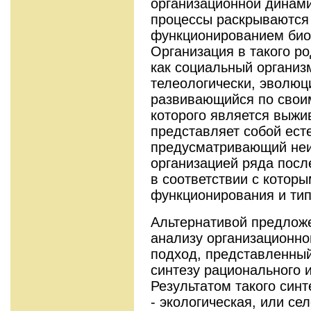
организационной динами
процессы раскрываются 
функционированием биол
Организация в такого р
как социальный организ
телеологически, эволюц
развивающийся по своим
которого является выжи
представляет собой ест
предусматривающий не
организацией ряда посл
в соответствии с котор
функционирования и тип
Альтернативой предлож
анализу организационно
подход, представленный
синтезу рационального 
Результатом такого син
- экологическая, или се