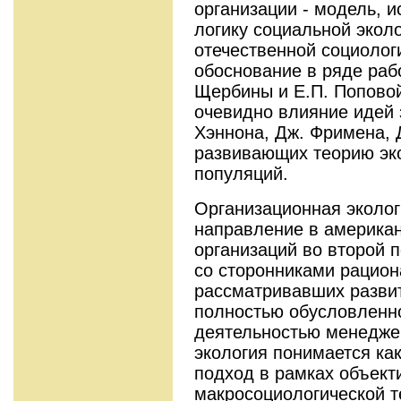
организации - модель, 
логику социальной эколо
отечественной социолог
обоснование в ряде раб
Щербины и Е.П. Поповой
очевидно влияние идей 
Хэннона, Дж. Фримена, Д
развивающих теорию эк
популяций.
Организационная эколог
направление в американ
организаций во второй п
со сторонниками рацион
рассматривавших развит
полностью обусловленн
деятельностью менедже
экология понимается ка
подход в рамках объект
макросоциологической т