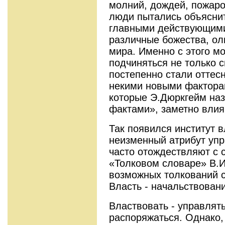
молний, дождей, пожаров
люди пытались объясни
главными действующими
различные божества, о
мира. Именно с этого м
подчиняться не только 
постепенно стали оттесн
некими новыми факторам 
которые Э.Дюркгейм на
фактами», заметно вли
Так появился институт в
неизменный атрибут упр
часто отождествляют с 
«Толковом словаре» В.И
возможных толкований с
Власть - начальствован
Властвовать - управлять
распоряжаться. Однако,